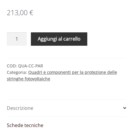
213,00
€
Quadro
Aggiungi al carrello
di
protezione
lato
continua
COD:
QUA-CC-PAR
Categoria:
Quadri e componenti per la protezione delle
CC
stringhe fotovoltaiche
specifico
per
impianti
fotovoltaici
Descrizione
con
inverter
a
Schede tecniche
singolo