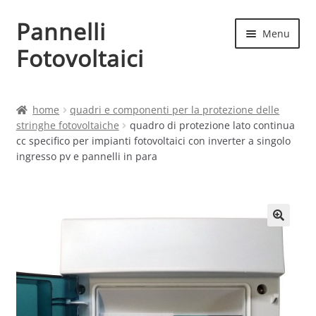
Pannelli
Vai
Vai
Menu
alla
al
Fotovoltaici
navigazione
contenuto
Home
home
quadri e componenti per la protezione delle
stringhe fotovoltaiche
quadro di protezione lato continua
Cart
cc specifico per impianti fotovoltaici con inverter a singolo
ingresso pv e pannelli in para
Checkout
Chi siamo
Contatti
My account
Produttori