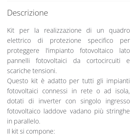
ingresso
Descrizione
PV
e
Kit per la realizzazione di un quadro
pannelli
in
elettrico di protezione specifico per
para
proteggere l’impianto fotovoltaico lato
quantità
pannelli fotovoltaici da cortocircuiti e
scariche tensioni.
Questo kit è adatto per tutti gli impianti
fotovoltaici connessi in rete o ad isola,
dotati di inverter con singolo ingresso
fotovoltaico laddove vadano più stringhe
in parallelo.
Il kit si compone: