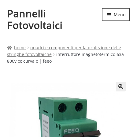
Pannelli
Vai
Vai
Menu
alla
al
Fotovoltaici
navigazione
contenuto
Home
home
quadri e componenti per la protezione delle
stringhe fotovoltaiche
interruttore magnetotermico 63a
Cart
800v cc curva c | feeo
Checkout
Chi siamo
Contatti
My account
Produttori