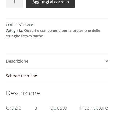
Aggiungi al carrello
magnetotermico
63A
800V
CC
COD:
EPV63-2P8
Categoria:
Quadri e componenti per la protezione delle
Curva
stringhe fotovoltaiche
C
|
Feeo
quantità
Descrizione
Schede tecniche
Descrizione
Grazie a questo interruttore