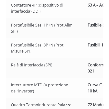
Contattore 4P (dispositivo di
63 A – AC3
interfaccia)(DDI)
Portafusibile Sez. 1P+N (Prot.Alim.
Fusibile 6 A
SPI)
Portafusibile Sez. 3P+N (Prot.
Fusibili 1 A
Misure SPI)
Relè di Interfaccia (SPI)
Conforme al
021
Interruttore MTD (a protezione
Curva C – 4
dell’inverter)
10 kA
Quadro Termoindurente Palazzoli –
72 Moduli