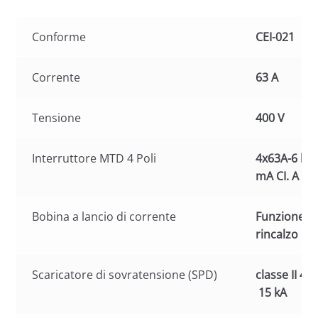
Conforme
CEI-021
Corrente
63 A
Tensione
400 V
Interruttore MTD 4 Poli
4x63A-6 kA
mA CI. A
Bobina a lancio di corrente
Funzione di
rincalzo
Scaricatore di sovratensione (SPD)
classe II 4P
15 kA