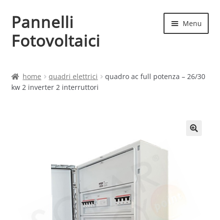
Pannelli
Vai
Vai
Menu
alla
al
Fotovoltaici
navigazione
contenuto
Home
home
quadri elettrici
quadro ac full potenza – 26/30
kw 2 inverter 2 interruttori
Cart
Checkout
Chi siamo
Contatti
My account
Produttori