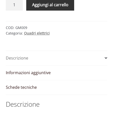
QUADRO
Aggiungi al carrello
AC
FULL
POTENZA
–
COD:
GM009
Categoria:
Quadri elettrici
26/30
KW
2
INVERTER
Descrizione
2
INTERRUTTORI
quantità
Informazioni aggiuntive
Schede tecniche
Descrizione