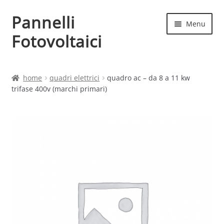
Pannelli
Vai
Vai
Menu
alla
al
Fotovoltaici
navigazione
contenuto
Home
home
quadri elettrici
quadro ac – da 8 a 11 kw
trifase 400v (marchi primari)
Cart
Checkout
Chi siamo
Contatti
My account
Produttori