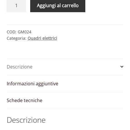
QUADRO
Aggiungi al carrello
AC
–
DA
8
COD:
GM024
Categoria:
Quadri elettrici
A
11
KW
TRIFASE
Descrizione
400V
(MARCHI
PRIMARI)
Informazioni aggiuntive
quantità
Schede tecniche
Descrizione