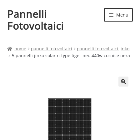
Pannelli
Vai
Vai
Menu
alla
al
Fotovoltaici
navigazione
contenuto
Home
home
pannelli fotovoltaici
pannelli fotovoltaici jinko
5 pannelli jinko solar n-type tiger neo 440w cornice nera
Cart
Checkout
Chi siamo
Contatti
My account
Produttori