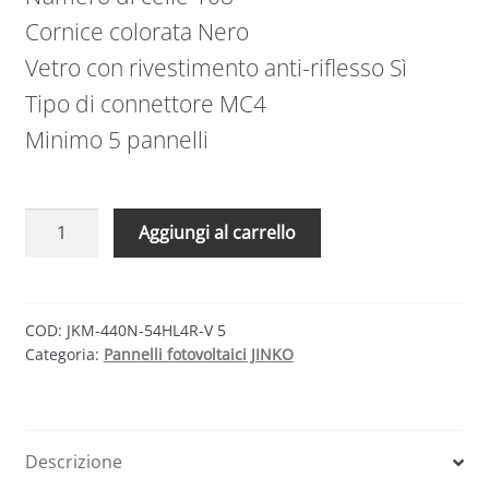
Cornice colorata Nero
Vetro con rivestimento anti-riflesso Sì
Tipo di connettore MC4
Minimo 5 pannelli
5
Aggiungi al carrello
Pannelli
Jinko
Solar
N-
COD:
JKM-440N-54HL4R-V 5
Categoria:
Pannelli fotovoltaici JINKO
Type
Tiger
Neo
440W
Descrizione
Cornice