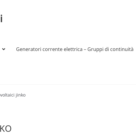
i
Generatori corrente elettrica – Gruppi di continuità
My account
Produttori
Sample Page
Shop
voltaici jinko
INKO