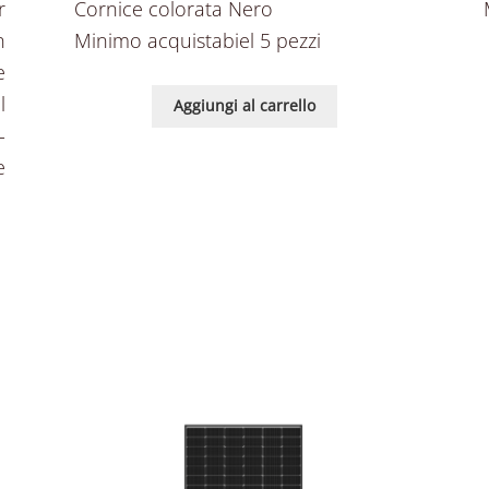
r
Cornice colorata Nero
n
Minimo acquistabiel 5 pezzi
e
l
Aggiungi al carrello
-
e