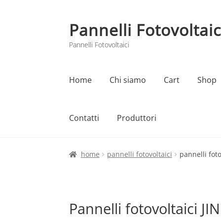
Pannelli Fotovoltaic
Vai
Vai
alla
al
Pannelli Fotovoltaici
navigazione
contenuto
Home
Chi siamo
Cart
Shop
Contatti
Produttori
Home
Cart
Checkout
Chi siamo
Contatti
home
pannelli fotovoltaici
pannelli foto
Pannelli fotovoltaici J