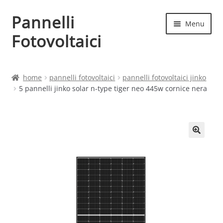
Pannelli
Vai
Vai
Menu
alla
al
Fotovoltaici
navigazione
contenuto
Home
home
pannelli fotovoltaici
pannelli fotovoltaici jinko
5 pannelli jinko solar n-type tiger neo 445w cornice nera
Cart
Checkout
Chi siamo
Contatti
My account
Produttori