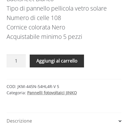
Tipo di pannello pellicola vetro solare
Numero di celle 108
Cornice colorata Nero
Acquistabile minimo 5 pezzi
5
Aggiungi al carrello
Pannelli
Jinko
Solar
N-
COD:
JKM-445N-54HL4R-V 5
Categoria:
Pannelli fotovoltaici JINKO
Type
Tiger
Neo
445W
Descrizione
Cornice