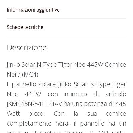
Nera
quantità
Informazioni aggiuntive
Schede tecniche
Descrizione
Jinko Solar N-Type Tiger Neo 445W Cornice
Nera (MC4)
Il pannello solare Jinko Solar N-Type Tiger
Neo 445W con numero di articolo
JKM445N-54HL4R-V ha una potenza di 445
Watt picco. Con la sua cornice
completamente nera, il pannello ha un
aspetto elegante e grazie alle 108 celle,