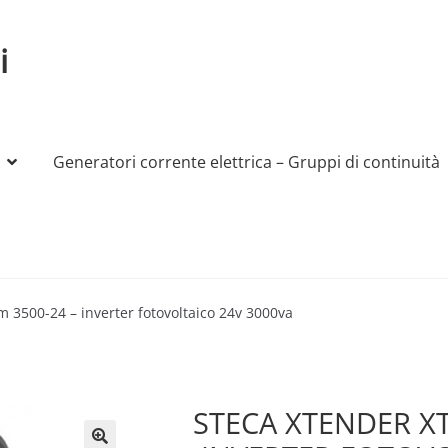
i
Generatori corrente elettrica – Gruppi di continuità
My account
Produttori
Sample Page
Shop
m 3500-24 – inverter fotovoltaico 24v 3000va
STECA XTENDER XT