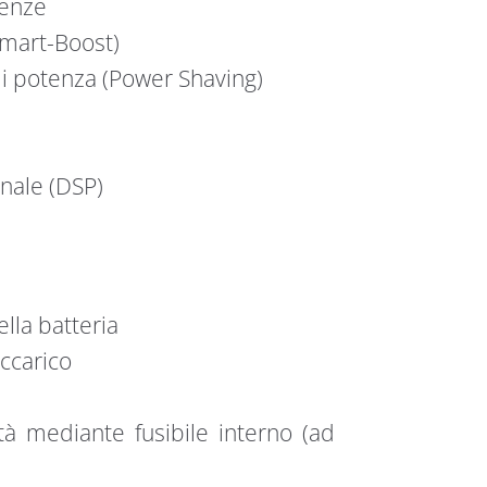
utenze
Smart-Boost)
di potenza (Power Shaving)
nale (DSP)
lla batteria
ccarico
ità mediante fusibile interno (ad