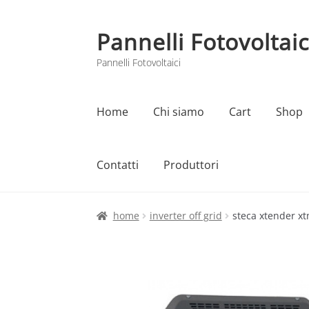
Pannelli Fotovoltaic
Vai
Vai
alla
al
Pannelli Fotovoltaici
navigazione
contenuto
Home
Chi siamo
Cart
Shop
Contatti
Produttori
Home
Cart
Checkout
Chi siamo
Contatti
home
inverter off grid
steca xtender xt