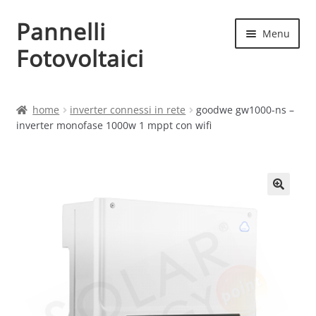
Pannelli
Vai
Vai
Menu
alla
al
Fotovoltaici
navigazione
contenuto
Home
home
inverter connessi in rete
goodwe gw1000-ns –
inverter monofase 1000w 1 mppt con wifi
Cart
Checkout
Chi siamo
Contatti
My account
Produttori