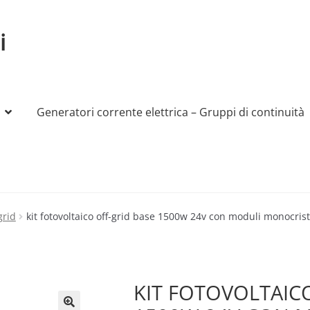
i
Generatori corrente elettrica – Gruppi di continuità
My account
Produttori
Sample Page
Shop
grid
kit fotovoltaico off-grid base 1500w 24v con moduli monocrista
KIT FOTOVOLTAIC