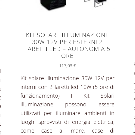
KIT SOLARE ILLUMINAZIONE
E
30W 12V PER ESTERNI 2
FARETTI LED – AUTONOMIA 5
ORE
117,03
€
I
Kit solare illuminazione 30W 12V per
i
interni con 2 faretti led 10W (5 ore di
o
funzionamento) I Kit Solari
e
Illuminazione possono essere
a
utilizzati per illuminare ambienti in
i
luoghi sprovvisti di energia elettrica,
e
come case al mare, case di
o