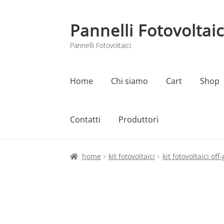
Pannelli Fotovoltaic
Vai
Vai
alla
al
Pannelli Fotovoltaici
navigazione
contenuto
Home
Chi siamo
Cart
Shop
Contatti
Produttori
Home
Cart
Checkout
Chi siamo
Contatti
home
kit fotovoltaici
kit fotovoltaici off-