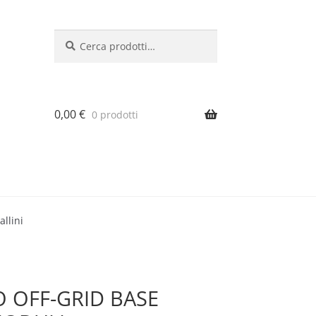
Cerca:
Cerca
0,00
€
0 prodotti
llini
O OFF-GRID BASE