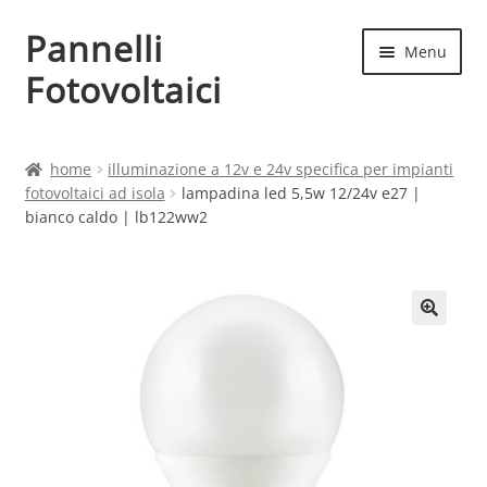
Pannelli
Vai
Vai
Menu
alla
al
Fotovoltaici
navigazione
contenuto
Home
home
illuminazione a 12v e 24v specifica per impianti
fotovoltaici ad isola
lampadina led 5,5w 12/24v e27 |
Cart
bianco caldo | lb122ww2
Checkout
Chi siamo
Contatti
My account
Produttori