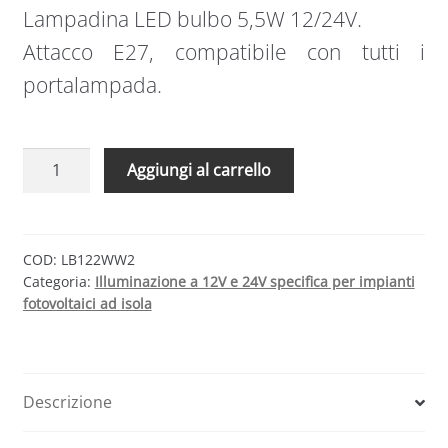
Lampadina LED bulbo 5,5W 12/24V.
Attacco E27, compatibile con tutti i
portalampada.
Lampadina
Aggiungi al carrello
LED
5,5W
12/24V
E27
COD:
LB122WW2
Categoria:
Illuminazione a 12V e 24V specifica per impianti
|
fotovoltaici ad isola
Bianco
caldo
|
LB122WW2
Descrizione
quantità