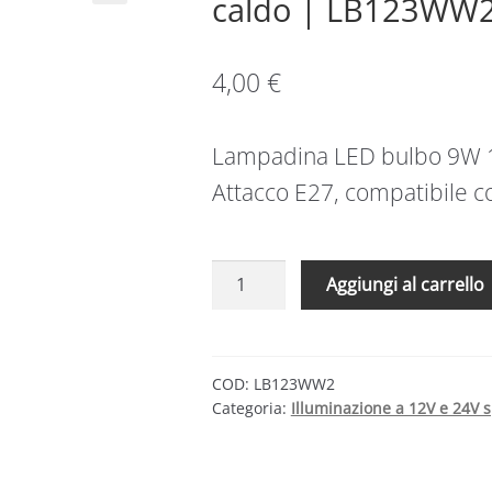
caldo | LB123WW
4,00
€
Lampadina LED bulbo 9W 
Attacco E27, compatibile co
Lampadina
Aggiungi al carrello
LED
9W
12/24V
E27
COD:
LB123WW2
Categoria:
Illuminazione a 12V e 24V sp
|
Bianco
caldo