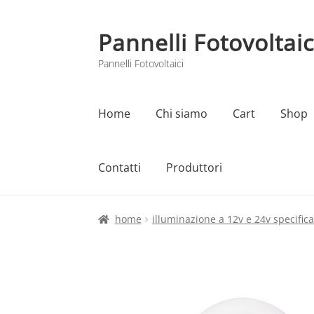
Pannelli Fotovoltaic
Vai
Vai
alla
al
Pannelli Fotovoltaici
navigazione
contenuto
Home
Chi siamo
Cart
Shop
Contatti
Produttori
Home
Cart
Checkout
Chi siamo
Contatti
home
illuminazione a 12v e 24v specifica