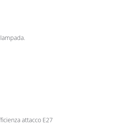
talampada.
icienza attacco E27