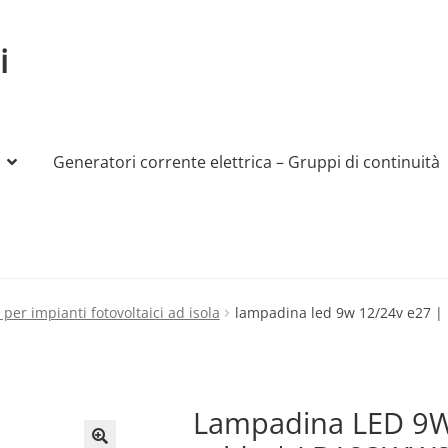
i
Generatori corrente elettrica – Gruppi di continuità
My account
Produttori
Sample Page
Shop
 per impianti fotovoltaici ad isola
lampadina led 9w 12/24v e27 |
Lampadina LED 9W