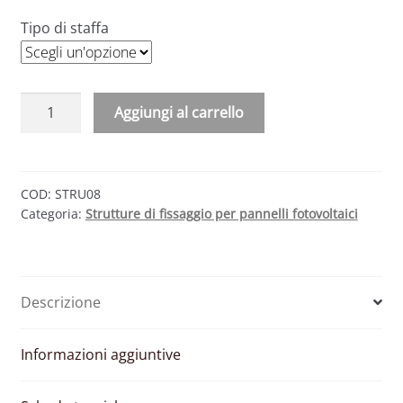
Tipo di staffa
Kit
Aggiungi al carrello
struttura
fissaggio
8
pannelli
COD:
STRU08
Categoria:
Strutture di fissaggio per pannelli fotovoltaici
fotovoltaici
per
tetto
inclinato
Descrizione
(2x4)
quantità
Informazioni aggiuntive