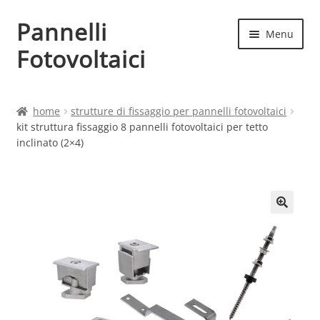
Pannelli
Vai
Vai
Menu
alla
al
Fotovoltaici
navigazione
contenuto
Home
home
strutture di fissaggio per pannelli fotovoltaici
kit struttura fissaggio 8 pannelli fotovoltaici per tetto
Cart
inclinato (2×4)
Checkout
Chi siamo
Contatti
My account
Produttori