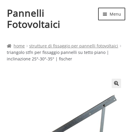
Pannelli
Vai
Vai
Menu
alla
al
Fotovoltaici
navigazione
contenuto
Home
home
strutture di fissaggio per pannelli fotovoltaici
triangolo stfn per fissaggio pannelli su tetto piano |
Cart
inclinazione 25°-30°-35° | fischer
Checkout
Chi siamo
Contatti
My account
Produttori