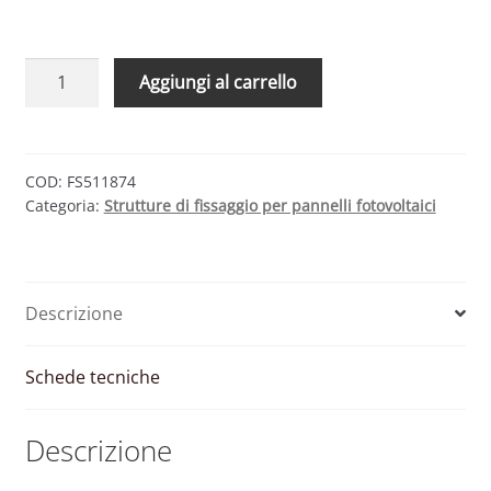
Triangolo
Aggiungi al carrello
STFN
per
fissaggio
pannelli
COD:
FS511874
Categoria:
Strutture di fissaggio per pannelli fotovoltaici
su
tetto
piano
|
Descrizione
Inclinazione
25°-30°-35°
|
Schede tecniche
Fischer
quantità
Descrizione