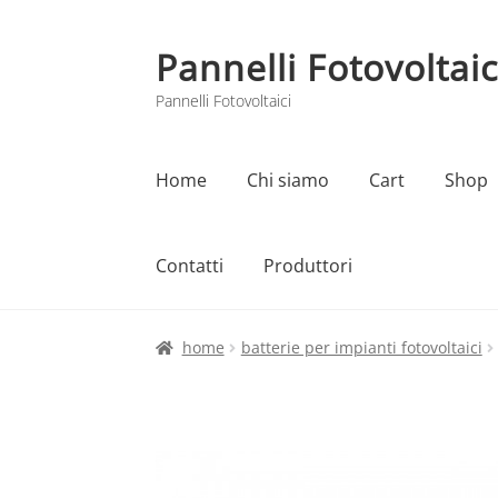
Pannelli Fotovoltaic
Vai
Vai
alla
al
Pannelli Fotovoltaici
navigazione
contenuto
Home
Chi siamo
Cart
Shop
Contatti
Produttori
Home
Cart
Checkout
Chi siamo
Contatti
home
batterie per impianti fotovoltaici