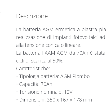
piana
|
1000
Descrizione
cicli
|
La batteria AGM ermetica a piastra pi
FAAM
realizzazione di impianti fotovoltaici ad 
quantità
alla tensione con calo lineare.
La batteria FAAM AGM da 70Ah è stata 
cicli di scarica al 50%.
Caratteristiche:
• Tipologia batteria: AGM Piombo
• Capacità: 70Ah
• Tensione nominale: 12V
• Dimensioni: 350 x 167 x 178 mm