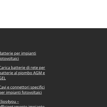
Batterie per impianti
fotovoltaici
Carica batterie di rete per
batterie al piombo AGM e
GEL
Cavi e connettori specifici
per impianti fotovoltaici
Elios4you –
efficientamento impianto