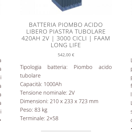
BATTERIA PIOMBO ACIDO
|
LIBERO PIASTRA TUBOLARE
420AH 2V | 3000 CICLI | FAAM
LONG LIFE
542,00
€
a
Tipologia batteria: Piombo acido
a
tubolare
i
Capacità: 1000Ah
a
Tensione nominale: 2V
a
Dimensioni: 210 x 233 x 723 mm
a
Peso: 83 kg
i
Terminale: 2×58
•