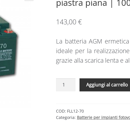
piastra piana | 100
143,00
€
La batteria AGM ermetica
ideale per la realizzazione 
grazie alla scarica lenta e a
Batteria
Aggiungi al carrello
AGM
piombo
70Ah
12V
COD:
FLL12-70
Categoria:
Batterie per impianti fotovo
ermetica
piastra