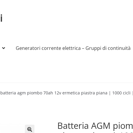
i
Generatori corrente elettrica – Gruppi di continuità
My account
Produttori
Sample Page
Shop
batteria agm piombo 70ah 12v ermetica piastra piana | 1000 cicli
Batteria AGM piom