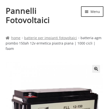
Pannelli
Vai
Vai
Menu
alla
al
Fotovoltaici
navigazione
contenuto
Home
home
batterie per impianti fotovoltaici
batteria agm
piombo 150ah 12v ermetica piastra piana | 1000 cicli |
Cart
faam
Checkout
Chi siamo
Contatti
My account
Produttori