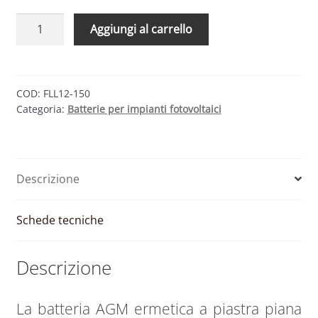
Batteria
Aggiungi al carrello
AGM
piombo
150Ah
12V
COD:
FLL12-150
Categoria:
Batterie per impianti fotovoltaici
ermetica
piastra
piana
|
Descrizione
1000
cicli
|
Schede tecniche
FAAM
quantità
Descrizione
La batteria AGM ermetica a piastra piana