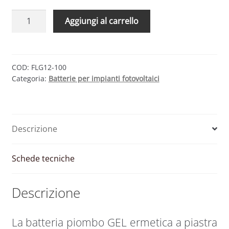
Batteria
Aggiungi al carrello
Piombo
GEL
100Ah
12V
COD:
FLG12-100
Categoria:
Batterie per impianti fotovoltaici
ermetica
scarica
lenta
|
Descrizione
1200
cicli
|
Schede tecniche
FAAM
quantità
Descrizione
La batteria piombo GEL ermetica a piastra