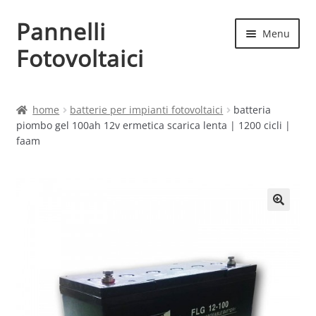
Pannelli
Vai
Vai
Menu
alla
al
Fotovoltaici
navigazione
contenuto
Home
home
batterie per impianti fotovoltaici
batteria
piombo gel 100ah 12v ermetica scarica lenta | 1200 cicli |
Cart
faam
Checkout
Chi siamo
Contatti
My account
Produttori