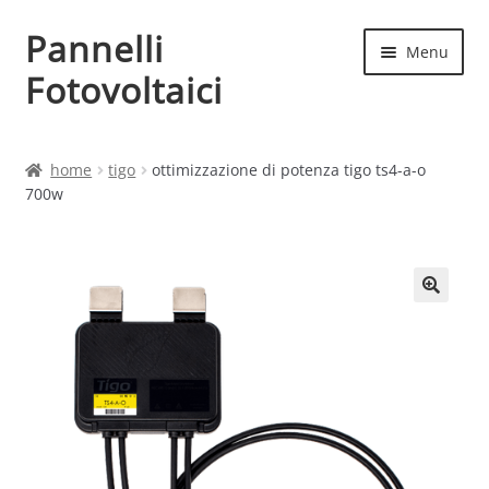
Pannelli
Vai
Vai
Menu
alla
al
Fotovoltaici
navigazione
contenuto
Home
home
tigo
ottimizzazione di potenza tigo ts4-a-o
700w
Cart
Checkout
Chi siamo
Contatti
My account
Produttori