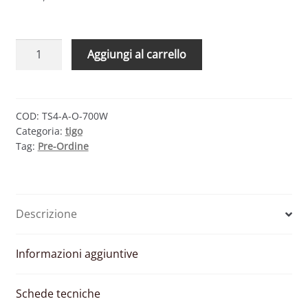
Ottimizzazione
Aggiungi al carrello
di
potenza
Tigo
TS4-
COD:
TS4-A-O-700W
Categoria:
tigo
A-
Tag:
Pre-Ordine
O
700W
quantità
Descrizione
Informazioni aggiuntive
Schede tecniche