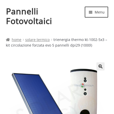
Pannelli
Vai
Vai
Menu
alla
al
Fotovoltaici
navigazione
contenuto
Home
home
solare termico
trienergia thermo kt-1002-5x3 –
kit circolazione forzata evo 5 pannelli dpi29 (1000l)
Cart
Checkout
Chi siamo
Contatti
My account
Produttori