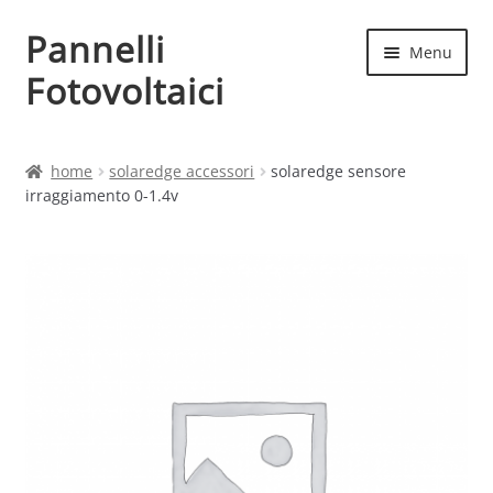
Pannelli
Vai
Vai
Menu
alla
al
Fotovoltaici
navigazione
contenuto
Home
home
solaredge accessori
solaredge sensore
irraggiamento 0-1.4v
Cart
Checkout
Chi siamo
Contatti
My account
Produttori