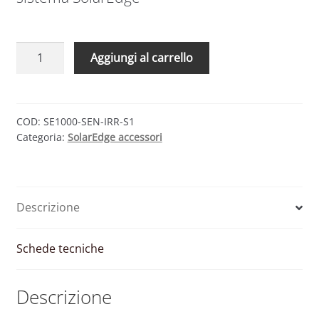
Solaredge
Aggiungi al carrello
sensore
irraggiamento
0-
1.4V
COD:
SE1000-SEN-IRR-S1
Categoria:
SolarEdge accessori
quantità
Descrizione
Schede tecniche
Descrizione