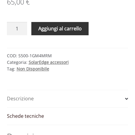
65,00
€
Ottimizzatore
Aggiungi al carrello
di
potenza
SolarEdge
S440
COD:
S500-1GM4MRM
Categoria:
SolarEdge accessori
quantità
Tag:
Non Disponibile
Descrizione
Schede tecniche