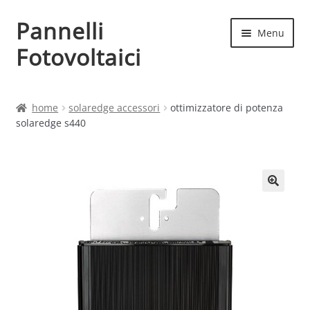
Pannelli
Vai
Vai
Menu
alla
al
Fotovoltaici
navigazione
contenuto
Home
home
solaredge accessori
ottimizzatore di potenza
solaredge s440
Cart
Checkout
Chi siamo
Contatti
My account
Produttori