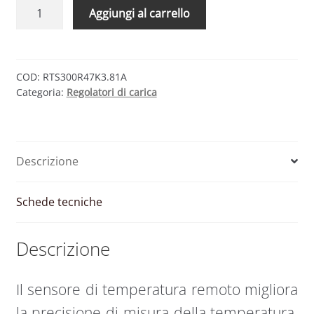
Sensore
Aggiungi al carrello
di
temperatura
per
Regolatori
COD:
RTS300R47K3.81A
Categoria:
Regolatori di carica
di
Carica
TRIRON
|
Descrizione
EP
Solar
quantità
Schede tecniche
Descrizione
Il sensore di temperatura remoto migliora
la precisione di misura della temperatura,