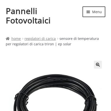
Pannelli
Vai
Vai
Menu
alla
al
Fotovoltaici
navigazione
contenuto
Home
home
regolatori di carica
sensore di temperatura
per regolatori di carica triron | ep solar
Cart
Checkout
Chi siamo
Contatti
My account
Produttori