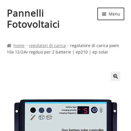
Pannelli
Vai
Vai
Menu
alla
al
Fotovoltaici
navigazione
contenuto
Home
home
regolatori di carica
regolatore di carica pwm
10a 12/24v regduo per 2 batterie | ep210 | ep solar
Cart
Checkout
Chi siamo
Contatti
My account
Produttori