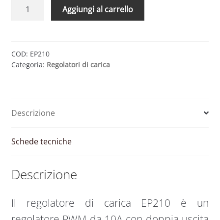
Regolatore
Aggiungi al carrello
di
carica
PWM
10A
COD:
EP210
Categoria:
Regolatori di carica
12/24V
REGDUO
per
2
Descrizione
batterie
|
EP210
Schede tecniche
|
EP
Descrizione
Solar
quantità
Il regolatore di carica EP210 è un
regolatore PWM da 10A con doppia uscita