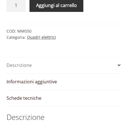
QUADRO
Aggiungi al carrello
DC
–
2
INGRESSI
COD:
MM050
Categoria:
Quadri elettrici
2
USCITE
600V
CON
Descrizione
SEZIONATORE
quantità
Informazioni aggiuntive
Schede tecniche
Descrizione