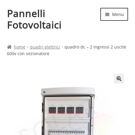
Pannelli
Vai
Vai
Menu
alla
al
Fotovoltaici
navigazione
contenuto
Home
home
quadri elettrici
quadro dc – 2 ingressi 2 uscite
600v con sezionatore
Cart
Checkout
Chi siamo
Contatti
My account
Produttori