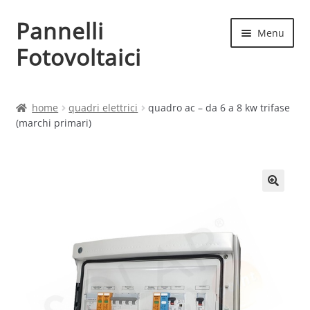
Pannelli
Vai
Vai
Menu
alla
al
Fotovoltaici
navigazione
contenuto
Home
home
quadri elettrici
quadro ac – da 6 a 8 kw trifase
(marchi primari)
Cart
Checkout
Chi siamo
Contatti
My account
Produttori