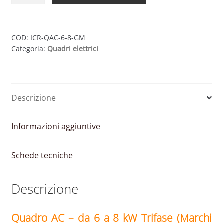
–
DA
6
COD:
ICR-QAC-6-8-GM
Categoria:
Quadri elettrici
A
8
KW
TRIFASE
Descrizione
(MARCHI
PRIMARI)
quantità
Informazioni aggiuntive
Schede tecniche
Descrizione
Quadro AC
– da
6 a 8 kW Trifase (Marchi