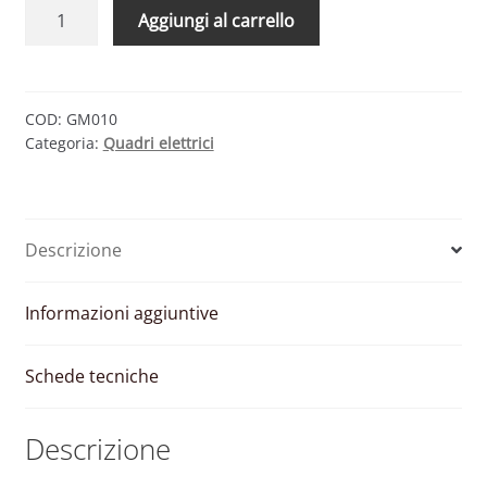
QUADRO
Aggiungi al carrello
AC
FULL
POTENZA
–
COD:
GM010
Categoria:
Quadri elettrici
36/44
KW
2
INVERTER
Descrizione
2
INTERRUTTORI
quantità
Informazioni aggiuntive
Schede tecniche
Descrizione