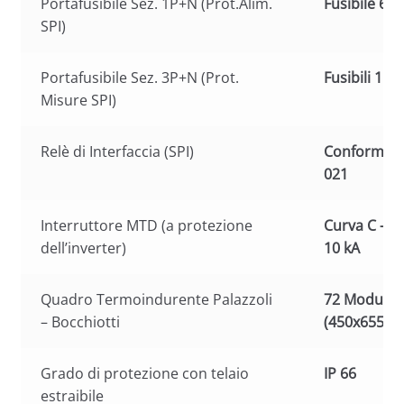
Portafusibile Sez. 1P+N (Prot.Alim.
Fusibile 6 A
SPI)
Portafusibile Sez. 3P+N (Prot.
Fusibili 1 A
Misure SPI)
Relè di Interfaccia (SPI)
Conforme al
021
Interruttore MTD (a protezione
Curva C – 4
dell’inverter)
10 kA
Quadro Termoindurente Palazzoli
72 Moduli
– Bocchiotti
(450x655x2
Grado di protezione con telaio
IP 66
estraibile