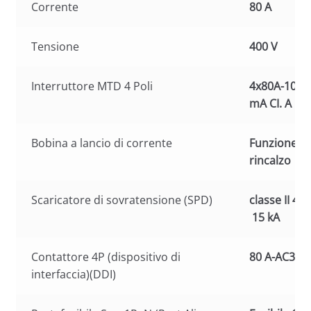
Corrente
80 A
Tensione
400 V
Interruttore MTD 4 Poli
4x80A-10 k
mA CI. A
Bobina a lancio di corrente
Funzione di
rincalzo
Scaricatore di sovratensione (SPD)
classe II 4P
15 kA
Contattore 4P (dispositivo di
80 A-AC3
interfaccia)(DDI)