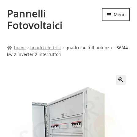
Pannelli
Vai
Vai
Menu
alla
al
Fotovoltaici
navigazione
contenuto
Home
home
quadri elettrici
quadro ac full potenza – 36/44
kw 2 inverter 2 interruttori
Cart
Checkout
Chi siamo
Contatti
My account
Produttori