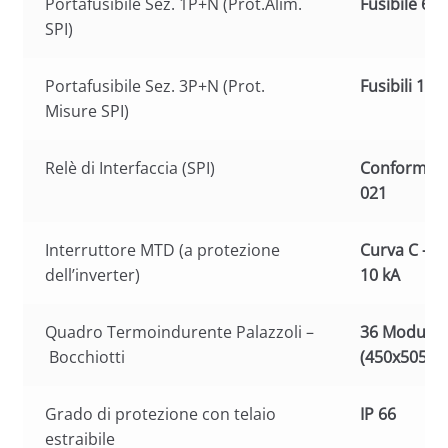
Portafusibile Sez. 1P+N (Prot.Alim.
Fusibile 6 A
SPI)
Portafusibile Sez. 3P+N (Prot.
Fusibili 1 A
Misure SPI)
Relè di Interfaccia (SPI)
Conforme al
021
Interruttore MTD (a protezione
Curva C – 4
dell’inverter)
10 kA
Quadro Termoindurente Palazzoli –
36 Moduli
Bocchiotti
(450x505x2
Grado di protezione con telaio
IP 66
estraibile