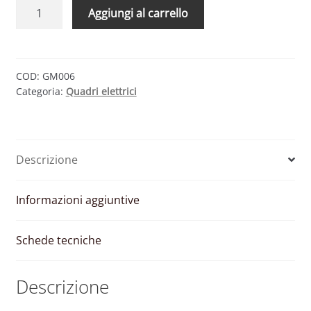
QUADRO
Aggiungi al carrello
AC
FULL
POTENZA
–
COD:
GM006
Categoria:
Quadri elettrici
21/25
KW
1
INVERTER
Descrizione
1
INTERRUTTORE
quantità
Informazioni aggiuntive
Schede tecniche
Descrizione