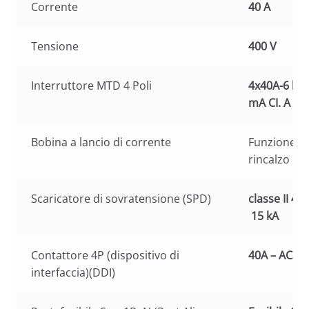
Corrente
40 A
Tensione
400 V
Interruttore MTD 4 Poli
4x40A-6 kA
mA CI. A
Bobina a lancio di corrente
Funzione di
rincalzo
Scaricatore di sovratensione (SPD)
classe II 4P
15 kA
Contattore 4P (dispositivo di
40A – AC3
interfaccia)(DDI)