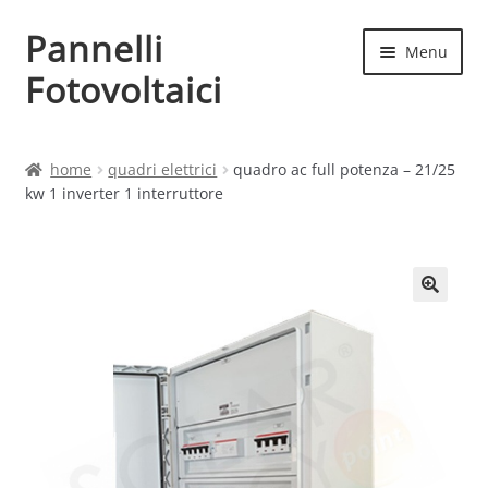
Pannelli
Vai
Vai
Menu
alla
al
Fotovoltaici
navigazione
contenuto
Home
home
quadri elettrici
quadro ac full potenza – 21/25
kw 1 inverter 1 interruttore
Cart
Checkout
Chi siamo
Contatti
My account
Produttori