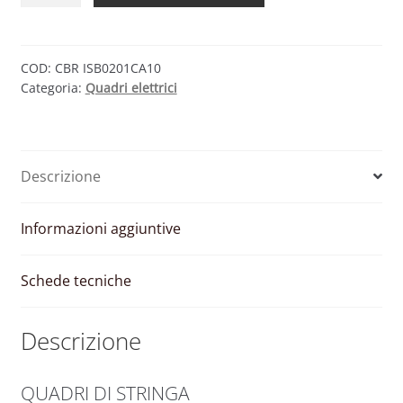
DC
2
IN
COD:
CBR ISB0201CA10
Categoria:
Quadri elettrici
1
OUT
1000V
quantità
Descrizione
Informazioni aggiuntive
Schede tecniche
Descrizione
QUADRI DI STRINGA