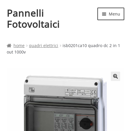
Pannelli
Vai
Vai
Menu
alla
al
Fotovoltaici
navigazione
contenuto
Home
home
quadri elettrici
isb0201ca10 quadro dc 2 in 1
out 1000v
Cart
Checkout
Chi siamo
Contatti
My account
Produttori