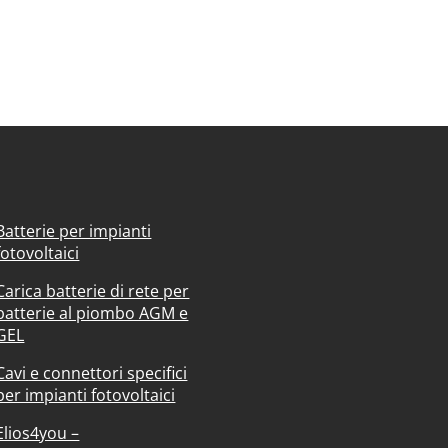
Batterie per impianti
fotovoltaici
Carica batterie di rete per
batterie al piombo AGM e
GEL
Cavi e connettori specifici
per impianti fotovoltaici
Elios4you –