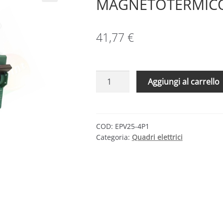
MAGNETOTERMICO 
41,77
€
INTERRUTTORE
Aggiungi al carrello
AUTOMATICO
MAGNETOTERMICO
CC
1000
COD:
EPV25-4P1
Categoria:
Quadri elettrici
VDC
25A
4P
quantità