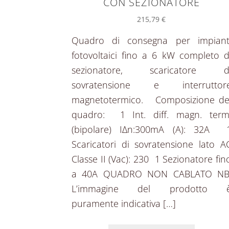
CON SEZIONATORE
215,79
€
Quadro di consegna per impiant
fotovoltaici fino a 6 kW completo d
sezionatore, scaricatore d
sovratensione e interruttor
magnetotermico. Composizione de
quadro: 1 Int. diff. magn. term
(bipolare) IΔn:300mA (A): 32A 
Scaricatori di sovratensione lato A
Classe II (Vac): 230 1 Sezionatore fin
a 40A QUADRO NON CABLATO NB
L’immagine del prodotto 
puramente indicativa […]