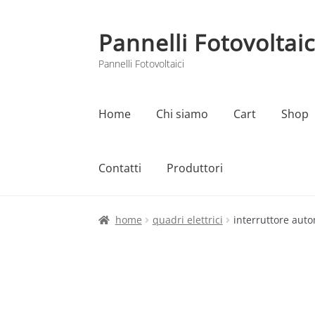
Pannelli Fotovoltaic
Vai
Vai
alla
al
Pannelli Fotovoltaici
navigazione
contenuto
Home
Chi siamo
Cart
Shop
Contatti
Produttori
Home
Cart
Checkout
Chi siamo
Contatti
home
quadri elettrici
interruttore aut