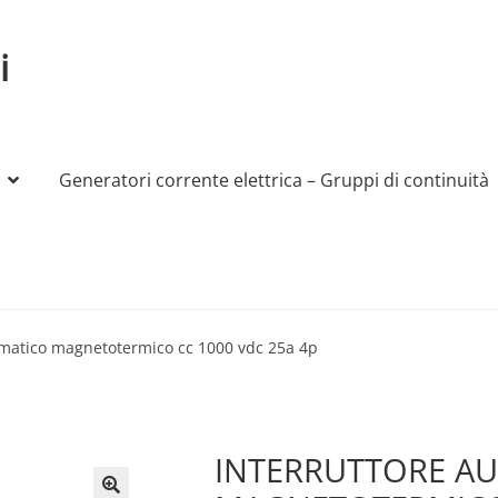
i
Generatori corrente elettrica – Gruppi di continuità
My account
Produttori
Sample Page
Shop
omatico magnetotermico cc 1000 vdc 25a 4p
INTERRUTTORE A