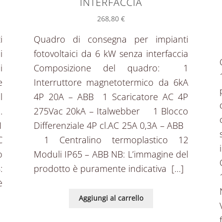
INTERFACCIA
268,80
€
i
Quadro di consegna per impianti
i
fotovoltaici da 6 kW senza interfaccia
i
Composizione del quadro: 1
e
Interruttore magnetotermico da 6kA
l
4P 20A – ABB 1 Scaricatore AC 4P
.
275Vac 20kA – Italwebber 1 Blocco
1
Differenziale 4P cl.AC 25A 0,3A – ABB 
C
1 Centralino termoplastico 12
o
Moduli IP65 – ABB NB: L’immagine del
:
prodotto è puramente indicativa […]
è
Aggiungi al carrello