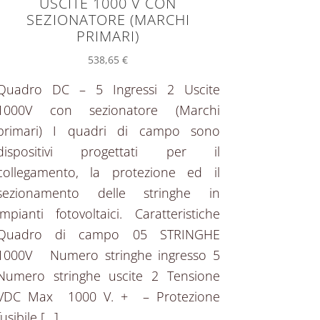
USCITE 1000 V CON
SEZIONATORE (MARCHI
PRIMARI)
538,65
€
Quadro DC – 5 Ingressi 2 Uscite
1000V con sezionatore (Marchi
primari) I quadri di campo sono
dispositivi progettati per il
collegamento, la protezione ed il
sezionamento delle stringhe in
impianti fotovoltaici. Caratteristiche
Quadro di campo 05 STRINGHE
1000V Numero stringhe ingresso 5
Numero stringhe uscite 2 Tensione
VDC Max 1000 V. + – Protezione
fusibile […]