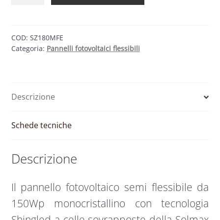
fotovoltaico
semi
flessibile
EFTE
COD:
SZ180MFE
Categoria:
Pannelli fotovoltaici flessibili
150
Wp
monocristallino
shingled
Descrizione
12V
|
Solmax
Schede tecniche
quantità
Descrizione
Il pannello fotovoltaico semi flessibile da
150Wp monocristallino con tecnologia
Shingled a celle sovrapposte della Solmax