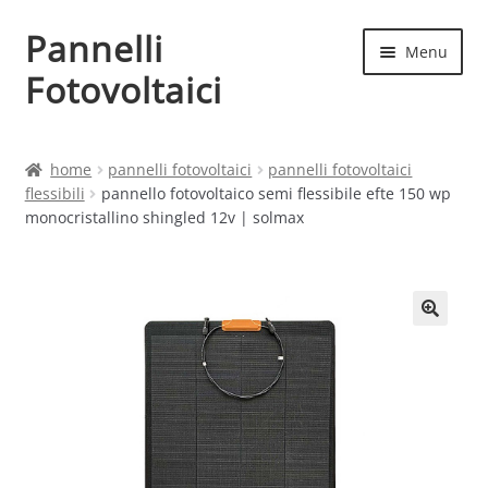
Pannelli
Vai
Vai
Menu
alla
al
Fotovoltaici
navigazione
contenuto
Home
home
pannelli fotovoltaici
pannelli fotovoltaici
flessibili
pannello fotovoltaico semi flessibile efte 150 wp
Cart
monocristallino shingled 12v | solmax
Checkout
Chi siamo
Contatti
My account
Produttori