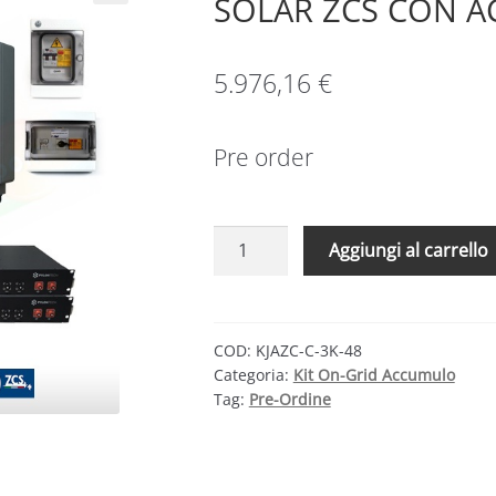
SOLAR ZCS CON A
5.976,16
€
Pre order
KIT
Aggiungi al carrello
FOTOVOLTAICO
COMPLETO
3
KW
COD:
KJAZC-C-3K-48
Categoria:
Kit On-Grid Accumulo
JA
Tag:
Pre-Ordine
SOLAR
ZCS
CON
ACCUMULO