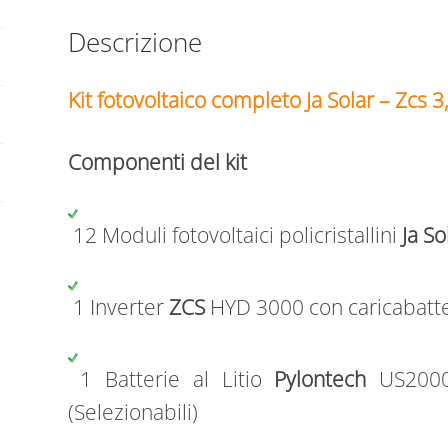
DA
Descrizione
4,8
KWH
quantità
Kit fotovoltaico completo Ja Solar – Zcs
Componenti del kit
12 Moduli fotovoltaici policristallini
Ja So
1 Inverter
ZCS
HYD 3000 con caricabatter
1 Batterie al Litio
Pylontech
US200
(Selezionabili)