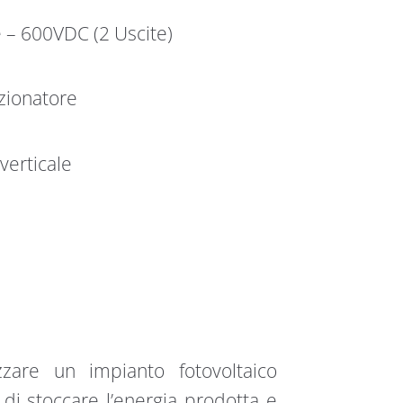
e – 600VDC (2 Uscite)
zionatore
verticale
zare un impianto fotovoltaico
di stoccare l’energia prodotta e