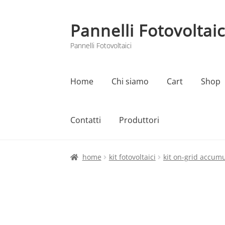
Pannelli Fotovoltaic
Vai
Vai
alla
al
Pannelli Fotovoltaici
navigazione
contenuto
Home
Chi siamo
Cart
Shop
Contatti
Produttori
Home
Cart
Checkout
Chi siamo
Contatti
home
kit fotovoltaici
kit on-grid accum