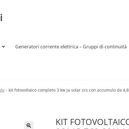
i
Generatori corrente elettrica – Gruppi di continuità
My account
Produttori
Sample Page
Shop
ulo
kit fotovoltaico completo 3 kw ja solar zcs con accumulo da 4,
KIT FOTOVOLTAIC