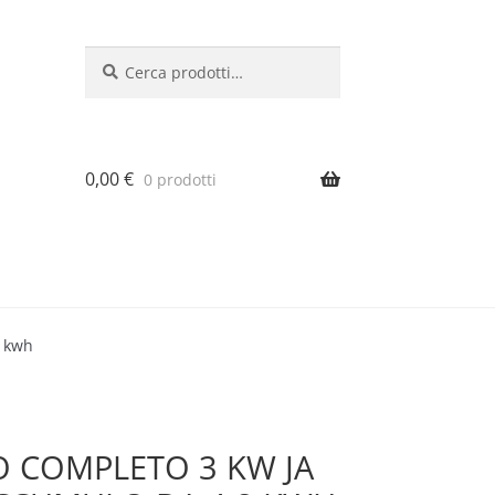
Cerca:
Cerca
0,00
€
0 prodotti
8 kwh
O COMPLETO 3 KW JA