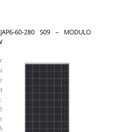
JAP6-60-280 S09 – MODULO
W
r
i
e
a
,
è
e
A