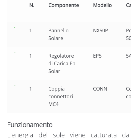
N.
Componente
Modello
Carat
1
Pannello
NX50P
Polic
Solare
50W
1
Regolatore
EP5
5A-
di Carica Ep
Solar
1
Coppia
CONN
Copp
connettori
conn
MC4
Funzionamento
L’energia del sole viene catturata dal