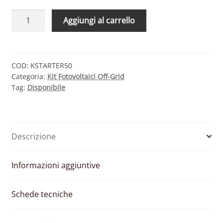
KIT
Aggiungi al carrello
SOLARE
BASE
50W
12V
COD:
KSTARTER50
Categoria:
Kit Fotovoltaici Off-Grid
–
Tag:
Disponibile
MODULO
FOTOVOLTAICO
50W
E
Descrizione
REGOLATORE
5A
PWM
Informazioni aggiuntive
quantità
Schede tecniche