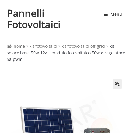
Pannelli
Vai
Vai
Menu
alla
al
Fotovoltaici
navigazione
contenuto
Home
home
kit fotovoltaici
kit fotovoltaici off-grid
kit
solare base 50w 12v – modulo fotovoltaico 50w e regolatore
Cart
5a pwm
Checkout
Chi siamo
Contatti
My account
Produttori