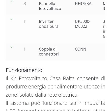
3
Pannello
HF375KA
Mono
fotovoltaico
375
1
Inverter
UP3000-
3kW
onda pura
M6322
rego
inte
60A
1
Coppia di
CONN
connettori
Funzionamento
Il Kit Fotovoltaico Casa Baita consente di
produrre energia per alimentare utenze in
zone isolate dalla rete elettrica.
Il sistema può funzionare sia in modalità