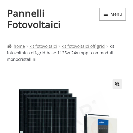
Pannelli
Vai
Vai
Menu
alla
al
Fotovoltaici
navigazione
contenuto
Home
home
kit fotovoltaici
kit fotovoltaici off-grid
kit
fotovoltaico off-grid base 1125w 24v mppt con moduli
Cart
monocristallini
Checkout
Chi siamo
Contatti
My account
Produttori