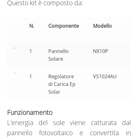
Questo kit è composto da:
N.
Componente
Modello
Car
1
Pannello
NX10P
Pol
Solare
10
1
Regolatore
VS1024AU
10
di Carica Ep
pr
Solar
Funzionamento
L’energia del sole viene catturata dal
pannello fotovoltaico e convertita in