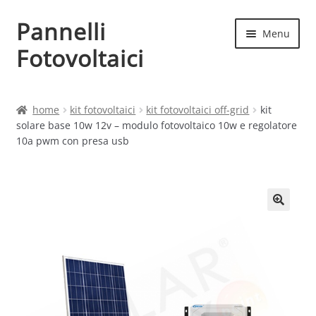
Pannelli
Vai
Vai
Menu
alla
al
Fotovoltaici
navigazione
contenuto
Home
home
kit fotovoltaici
kit fotovoltaici off-grid
kit
solare base 10w 12v – modulo fotovoltaico 10w e regolatore
Cart
10a pwm con presa usb
Checkout
Chi siamo
Contatti
My account
Produttori