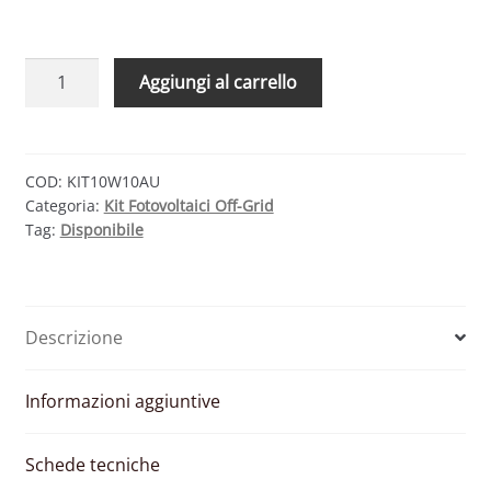
KIT
Aggiungi al carrello
SOLARE
BASE
10W
12V
COD:
KIT10W10AU
Categoria:
Kit Fotovoltaici Off-Grid
–
Tag:
Disponibile
MODULO
FOTOVOLTAICO
10W
E
Descrizione
REGOLATORE
10A
PWM
Informazioni aggiuntive
CON
PRESA
Schede tecniche
USB