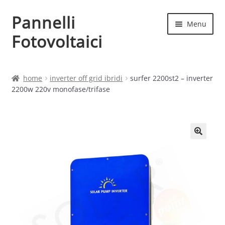
Pannelli
Vai
Vai
Menu
alla
al
Fotovoltaici
navigazione
contenuto
Home
home
inverter off grid ibridi
surfer 2200st2 – inverter
2200w 220v monofase/trifase
Cart
Checkout
Chi siamo
Contatti
My account
Produttori