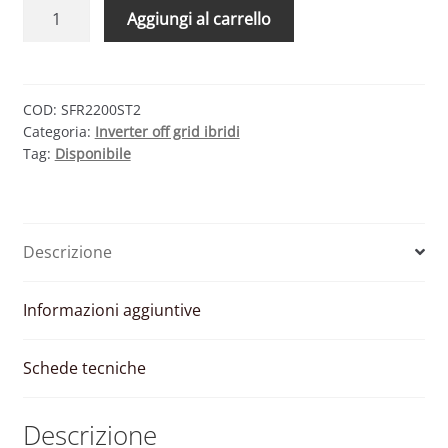
SURFER
Aggiungi al carrello
2200ST2
–
INVERTER
2200W
COD:
SFR2200ST2
Categoria:
Inverter off grid ibridi
220V
Tag:
Disponibile
MONOFASE/TRIFASE
quantità
Descrizione
Informazioni aggiuntive
Schede tecniche
Descrizione