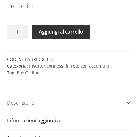
Pre order
SOLAX
Aggiungi al carrello
POWER
X3-
HYBRID-
8.0-
COD:
X3-HYBRID-8.0-D
Categoria:
Inverter connessi in rete con accumulo
D
Tag:
Pre-Ordine
G4
–
INVERTER
TRIFASE
Descrizione
IBRIDO
2
MPPT
Informazioni aggiuntive
8000
W