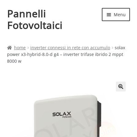
Pannelli
Vai
Vai
Menu
alla
al
Fotovoltaici
navigazione
contenuto
Home
home
inverter connessi in rete con accumulo
solax
power x3-hybrid-8.0-d g4 – inverter trifase ibrido 2 mppt
Cart
8000 w
Checkout
Chi siamo
Contatti
My account
Produttori