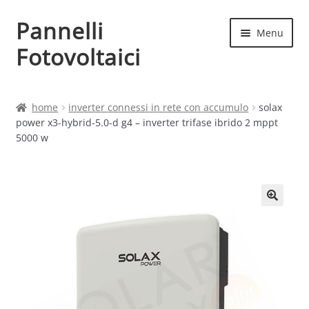
Pannelli
Vai
Vai
Menu
alla
al
Fotovoltaici
navigazione
contenuto
Home
home
inverter connessi in rete con accumulo
solax
power x3-hybrid-5.0-d g4 – inverter trifase ibrido 2 mppt
Cart
5000 w
Checkout
Chi siamo
Contatti
My account
Produttori