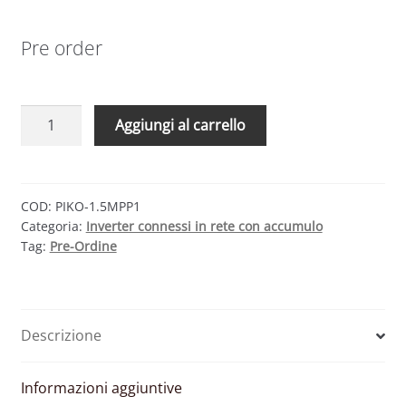
Pre order
Kostal
Aggiungi al carrello
PIKO
MP
PLUS
1.5
COD:
PIKO-1.5MPP1
Categoria:
Inverter connessi in rete con accumulo
–
Tag:
Pre-Ordine
INVERTER
IBRIDO
MONOFASE
RETROFIT
Descrizione
1500W
1MPPT
quantità
Informazioni aggiuntive