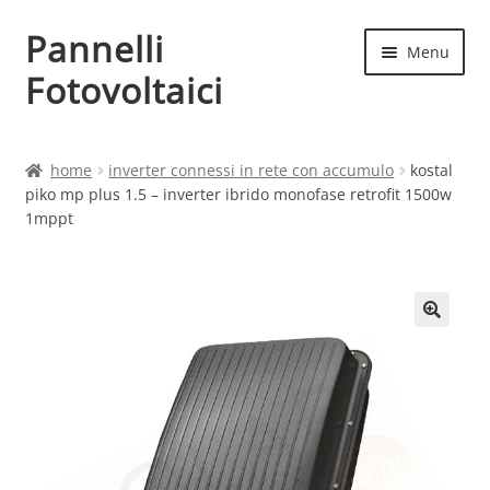
Pannelli
Vai
Vai
Menu
alla
al
Fotovoltaici
navigazione
contenuto
Home
home
inverter connessi in rete con accumulo
kostal
piko mp plus 1.5 – inverter ibrido monofase retrofit 1500w
Cart
1mppt
Checkout
Chi siamo
Contatti
My account
Produttori