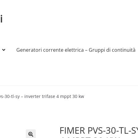
i
Generatori corrente elettrica – Gruppi di continuità
My account
Produttori
Sample Page
Shop
s-30-tl-sy – inverter trifase 4 mppt 30 kw
FIMER PVS-30-TL-S