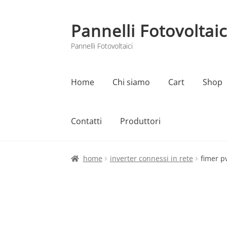
Pannelli Fotovoltaic
Vai
Vai
alla
al
Pannelli Fotovoltaici
navigazione
contenuto
Home
Chi siamo
Cart
Shop
Contatti
Produttori
Home
Cart
Checkout
Chi siamo
Contatti
home
inverter connessi in rete
fimer pv