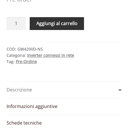
GOODWE
Aggiungi al carrello
GW4200D-
NS
–
INVERTER
COD:
GW4200D-NS
Categoria:
Inverter connessi in rete
MONOFASE
Tag:
Pre-Ordine
4200W
2
MPPT
CON
Descrizione
WIFI
quantità
Informazioni aggiuntive
Schede tecniche