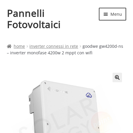
Pannelli
Vai
Vai
Menu
alla
al
Fotovoltaici
navigazione
contenuto
Home
home
inverter connessi in rete
goodwe gw4200d-ns
– inverter monofase 4200w 2 mppt con wifi
Cart
Checkout
Chi siamo
Contatti
My account
Produttori