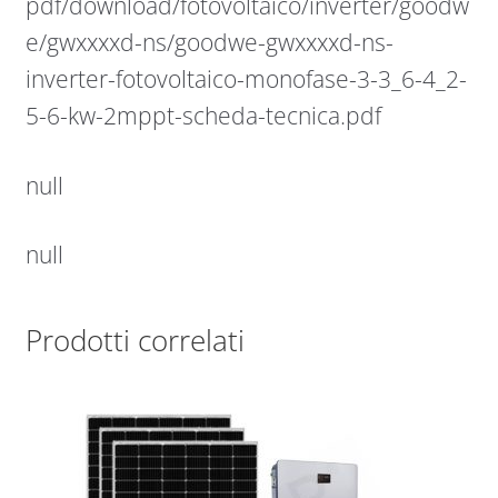
pdf/download/fotovoltaico/inverter/goodw
e/gwxxxxd-ns/goodwe-gwxxxxd-ns-
inverter-fotovoltaico-monofase-3-3_6-4_2-
5-6-kw-2mppt-scheda-tecnica.pdf
null
null
Prodotti correlati