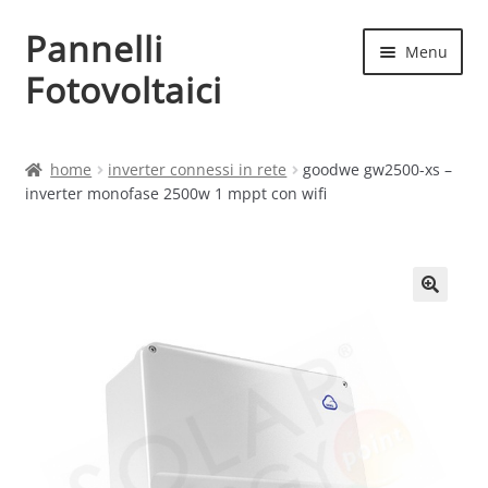
Pannelli
Vai
Vai
Menu
alla
al
Fotovoltaici
navigazione
contenuto
Home
home
inverter connessi in rete
goodwe gw2500-xs –
inverter monofase 2500w 1 mppt con wifi
Cart
Checkout
Chi siamo
Contatti
My account
Produttori