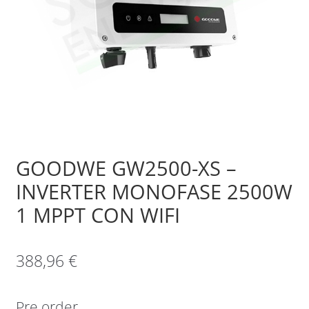
Sample Page
Shop
GOODWE GW2500-XS –
INVERTER MONOFASE 2500W
1 MPPT CON WIFI
388,96
€
Pre order