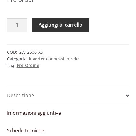
GOODWE
Aggiungi al carrello
GW2500-
XS
–
INVERTER
COD:
GW‐2500‐XS
Categoria:
Inverter connessi in rete
MONOFASE
Tag:
Pre-Ordine
2500W
1
MPPT
CON
Descrizione
WIFI
quantità
Informazioni aggiuntive
Schede tecniche