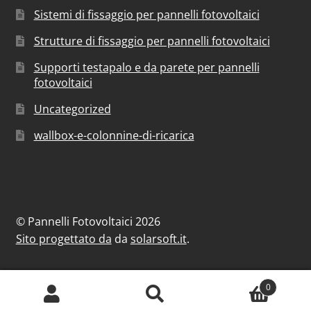
Sistemi di fissaggio per pannelli fotovoltaici
Strutture di fissaggio per pannelli fotovoltaici
Supporti testapalo e da parete per pannelli
fotovoltaici
Uncategorized
wallbox-e-colonnine-di-ricarica
© Pannelli Fotovoltaici 2026
Sito progettato da
da
solarsoft.it
.
0
Cerca:
Cerca