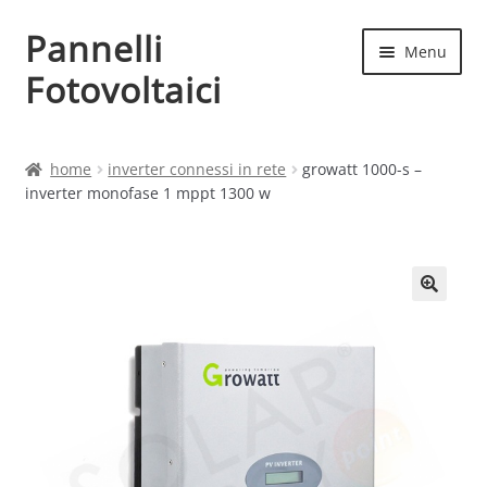
Pannelli
Vai
Vai
Menu
alla
al
Fotovoltaici
navigazione
contenuto
Home
home
inverter connessi in rete
growatt 1000-s –
inverter monofase 1 mppt 1300 w
Cart
Checkout
Chi siamo
Contatti
My account
Produttori