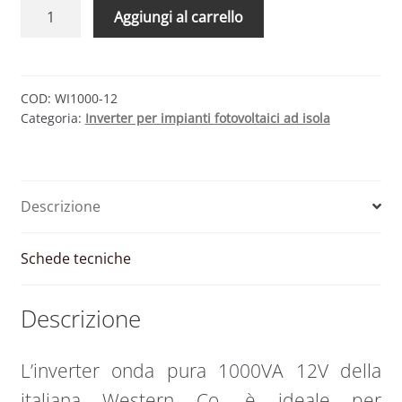
Inverter
Aggiungi al carrello
onda
pura
1000VA
12V
COD:
WI1000-12
Categoria:
Inverter per impianti fotovoltaici ad isola
Stand
Alone
|
Western
Descrizione
Co.
quantità
Schede tecniche
Descrizione
L’inverter onda pura 1000VA 12V della
italiana Western Co. è ideale per