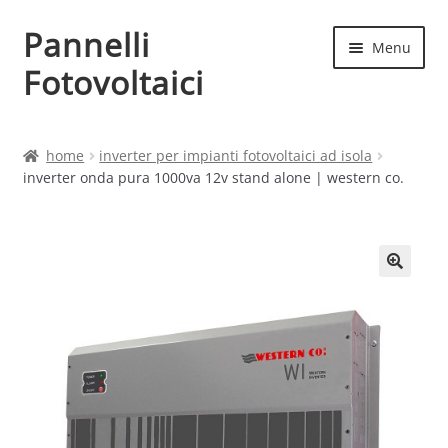
Pannelli
Vai
Vai
Menu
alla
al
Fotovoltaici
navigazione
contenuto
Home
home
inverter per impianti fotovoltaici ad isola
inverter onda pura 1000va 12v stand alone | western co.
Cart
Checkout
Chi siamo
Contatti
My account
Produttori