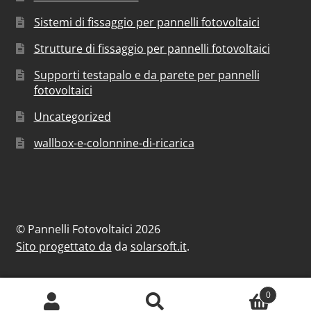
Sistemi di fissaggio per pannelli fotovoltaici
Strutture di fissaggio per pannelli fotovoltaici
Supporti testapalo e da parete per pannelli
fotovoltaici
Uncategorized
wallbox-e-colonnine-di-ricarica
© Pannelli Fotovoltaici 2026
Sito progettato da
da
solarsoft.it
.
0
Cerca:
Cerca