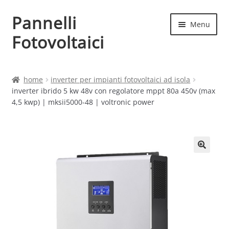
Pannelli
Vai
Vai
Menu
alla
al
Fotovoltaici
navigazione
contenuto
Home
home
inverter per impianti fotovoltaici ad isola
inverter ibrido 5 kw 48v con regolatore mppt 80a 450v (max
Cart
4,5 kwp) | mksii5000-48 | voltronic power
Checkout
Chi siamo
Contatti
My account
Produttori