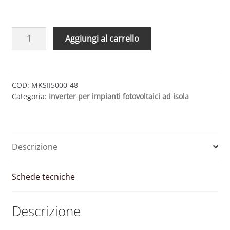
Inverter
Aggiungi al carrello
ibrido
5
kW
48V
COD:
MKSII5000-48
Categoria:
Inverter per impianti fotovoltaici ad isola
con
regolatore
MPPT
80A
Descrizione
450V
(max
4,5
Schede tecniche
kWp)
|
Descrizione
MKSII5000-
48