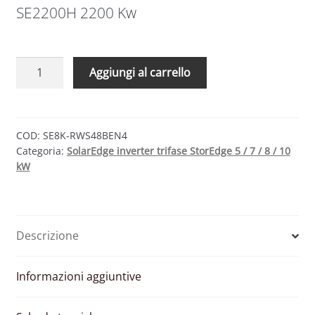
SE2200H 2200 Kw
Inverter
Aggiungi al carrello
Solaredge
StorEdge
SE8K
8000
COD:
SE8K-RWS48BEN4
Categoria:
SolarEdge inverter trifase StorEdge 5 / 7 / 8 / 10
w
kW
trifase
quantità
Descrizione
Informazioni aggiuntive