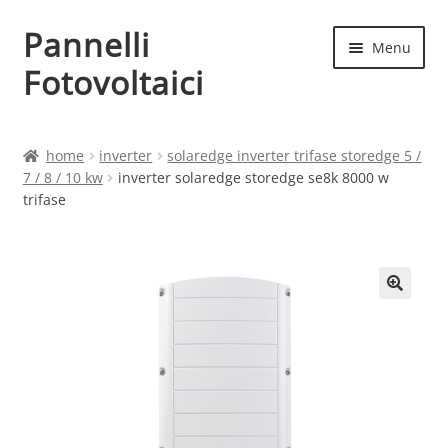
Pannelli
Vai
Vai
Menu
alla
al
Fotovoltaici
navigazione
contenuto
Home
home
inverter
solaredge inverter trifase storedge 5 /
7 / 8 / 10 kw
inverter solaredge storedge se8k 8000 w
Cart
trifase
Checkout
Chi siamo
Contatti
My account
Produttori