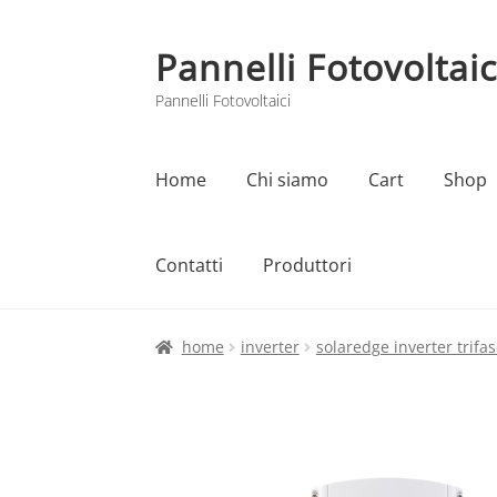
Pannelli Fotovoltaic
Vai
Vai
alla
al
Pannelli Fotovoltaici
navigazione
contenuto
Home
Chi siamo
Cart
Shop
Contatti
Produttori
Home
Cart
Checkout
Chi siamo
Contatti
home
inverter
solaredge inverter trifas