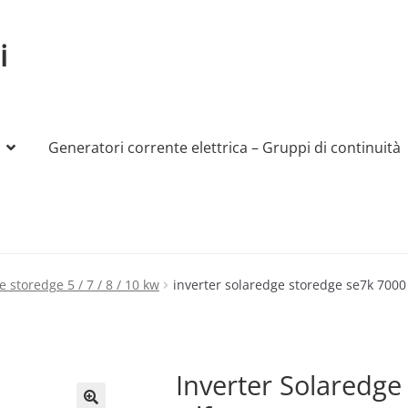
i
Generatori corrente elettrica – Gruppi di continuità
My account
Produttori
Sample Page
Shop
e storedge 5 / 7 / 8 / 10 kw
inverter solaredge storedge se7k 7000 
Inverter Solaredg