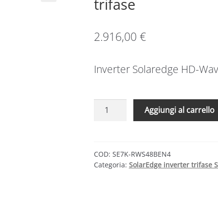
trifase
2.916,00
€
Inverter Solaredge HD-Wa
Inverter
Aggiungi al carrello
Solaredge
StorEdge
SE7K
7000
COD:
SE7K-RWS48BEN4
Categoria:
SolarEdge inverter trifase S
w
trifase
quantità