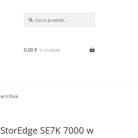
Cerca:
Cerca
0,00
€
0 prodotti
w trifase
e StorEdge SE7K 7000 w