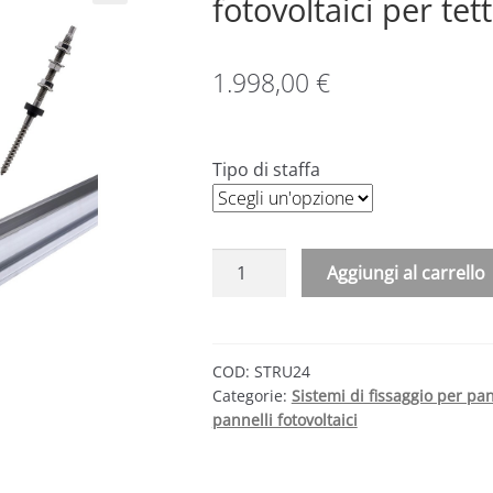
fotovoltaici per tet
1.998,00
€
Tipo di staffa
Kit
Aggiungi al carrello
struttura
fissaggio
24
pannelli
COD:
STRU24
Categorie:
Sistemi di fissaggio per pan
fotovoltaici
pannelli fotovoltaici
per
tetto
inclinato