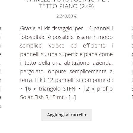
TETTO PIANO (2×9)
2.340,00
€
a
Grazie al kit fissaggio per 16 pannelli
i
fotovoltaici è possibile fissare in modo
u
semplice, veloce ed efficiente i
e
pannelli su una superficie piana come
.
il tetto della una abitazione, azienda,
l
pergolato, oppure semplicemente a
n
terra. Il kit 12 pannelli si compone di:
i
• 16 x triangolo STFN • 12 x profilo
a
Solar-Fish 3,15 mt • […]
a
Aggiungi al carrello