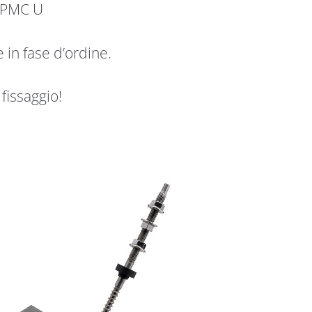
o PMC U
 in fase d’ordine.
 fissaggio!