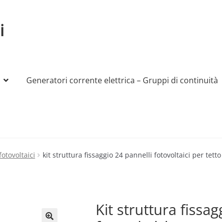
i
Generatori corrente elettrica – Gruppi di continuità
My account
Produttori
Sample Page
Shop
fotovoltaici
kit struttura fissaggio 24 pannelli fotovoltaici per tetto
Kit struttura fissag