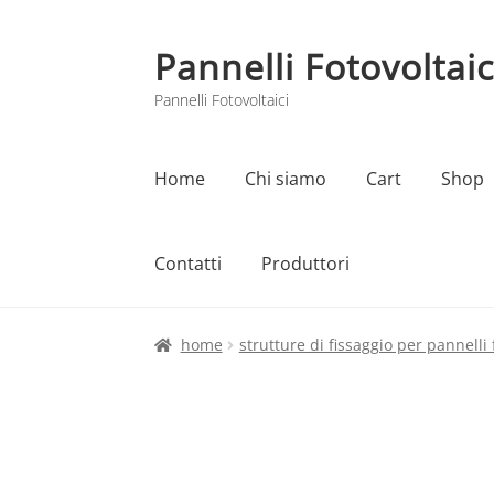
Pannelli Fotovoltaic
Vai
Vai
alla
al
Pannelli Fotovoltaici
navigazione
contenuto
Home
Chi siamo
Cart
Shop
Contatti
Produttori
Home
Cart
Checkout
Chi siamo
Contatti
home
strutture di fissaggio per pannelli 