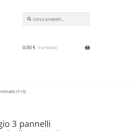
Cerca:
Cerca
0,00
€
0 prodotti
inclinato (1×3)
gio 3 pannelli