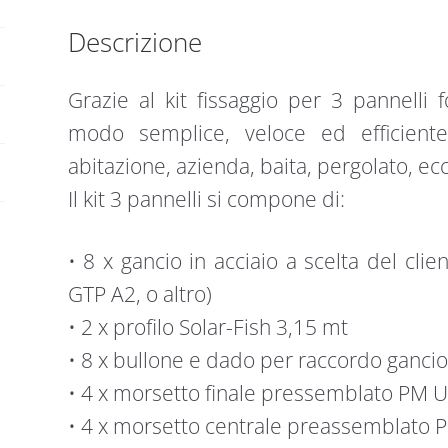
(1x3)
Descrizione
quantità
Grazie al kit fissaggio per 3 pannelli f
modo semplice, veloce ed efficiente
abitazione, azienda, baita, pergolato, ecc
Il kit 3 pannelli si compone di:
• 8 x gancio in acciaio a scelta del cli
GTP A2, o altro)
• 2 x profilo Solar-Fish 3,15 mt
• 8 x bullone e dado per raccordo gancio 
• 4 x morsetto finale pressemblato PM U
• 4 x morsetto centrale preassemblato 