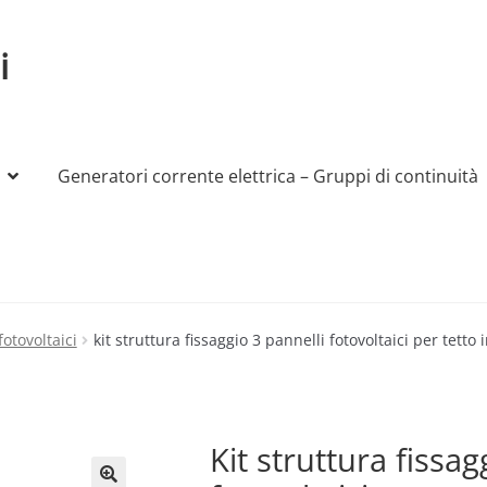
i
Generatori corrente elettrica – Gruppi di continuità
My account
Produttori
Sample Page
Shop
fotovoltaici
kit struttura fissaggio 3 pannelli fotovoltaici per tetto 
Kit struttura fissag