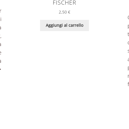
FISCHER
r
2,50
€
i
Aggiungi al carrello
a
,
a
e
a
•