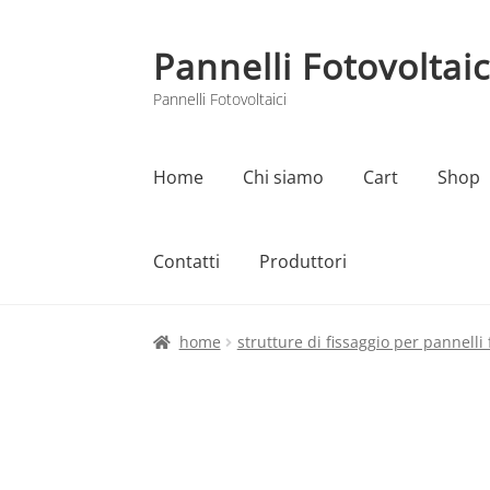
Pannelli Fotovoltaic
Vai
Vai
alla
al
Pannelli Fotovoltaici
navigazione
contenuto
Home
Chi siamo
Cart
Shop
Contatti
Produttori
Home
Cart
Checkout
Chi siamo
Contatti
home
strutture di fissaggio per pannelli 