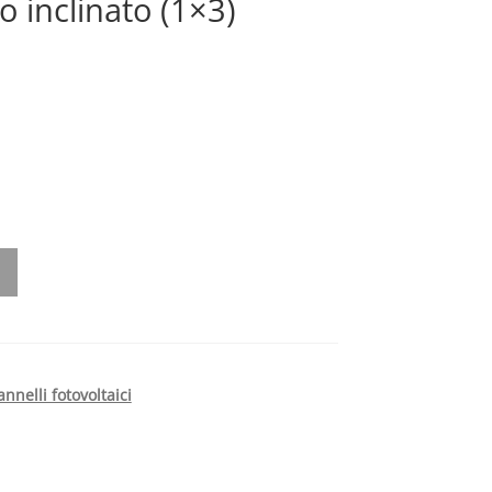
to inclinato (1×3)
nnelli fotovoltaici