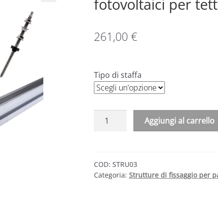
fotovoltaici per tet
261,00
€
Tipo di staffa
Kit
Aggiungi al carrello
struttura
fissaggio
3
pannelli
COD:
STRU03
Categoria:
Strutture di fissaggio per pa
fotovoltaici
per
tetto
inclinato