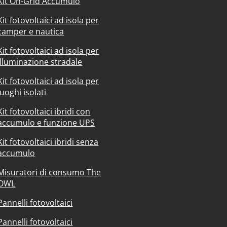
Kit On-Grid Accumulo
Kit fotovoltaici ad isola per
camper e nautica
Kit fotovoltaici ad isola per
illuminazione stradale
Kit fotovoltaici ad isola per
luoghi isolati
Kit fotovoltaici ibridi con
accumulo e funzione UPS
Kit fotovoltaici ibridi senza
accumulo
Misuratori di consumo The
OWL
Pannelli fotovoltaici
Pannelli fotovoltaici