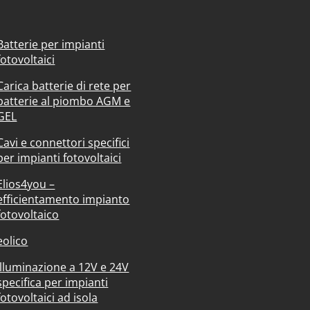
Batterie per impianti
fotovoltaici
Carica batterie di rete per
batterie al piombo AGM e
GEL
Cavi e connettori specifici
per impianti fotovoltaici
Elios4you –
efficientamento impianto
fotovoltaico
eolico
Illuminazione a 12V e 24V
specifica per impianti
fotovoltaici ad isola