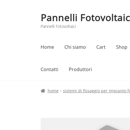
Pannelli Fotovoltaic
Vai
Vai
alla
al
Pannelli Fotovoltaici
navigazione
contenuto
Home
Chi siamo
Cart
Shop
Contatti
Produttori
Home
Cart
Checkout
Chi siamo
Contatti
home
sistemi di fissaggio per impianto f