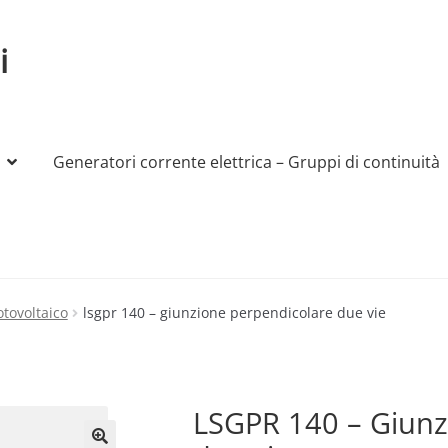
i
Generatori corrente elettrica – Gruppi di continuità
My account
Produttori
Sample Page
Shop
otovoltaico
lsgpr 140 – giunzione perpendicolare due vie
LSGPR 140 – Giunz