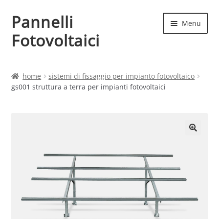
Pannelli
Vai
Vai
Menu
alla
al
Fotovoltaici
navigazione
contenuto
Home
home
sistemi di fissaggio per impianto fotovoltaico
gs001 struttura a terra per impianti fotovoltaici
Cart
Checkout
Chi siamo
Contatti
My account
Produttori